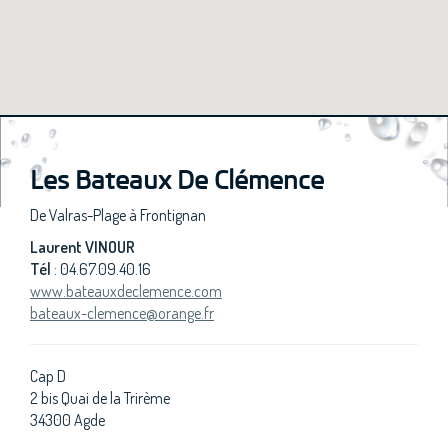
Les Bateaux De Clémence
De Valras-Plage à Frontignan
Laurent VINOUR
Tél
: 04.67.09.40.16
www.bateauxdeclemence.com
bateaux-clemence@orange.fr
Cap D
2 bis Quai de la Trirème
34300 Agde