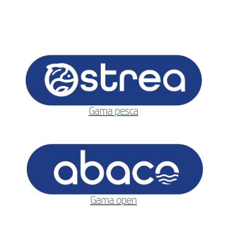
Gama pesca
Gama open