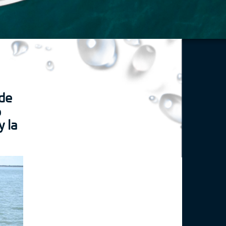
 de
o
y la