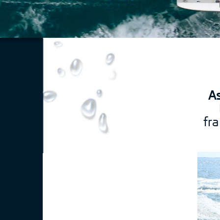
As
fr