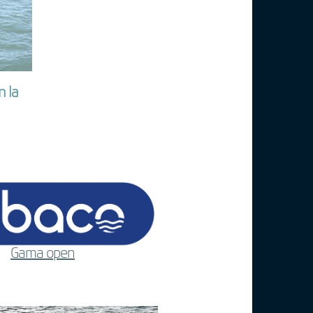
n la
Gama open