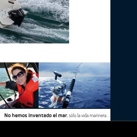
, sólo la vida marinera…
No hemos inventado el mar