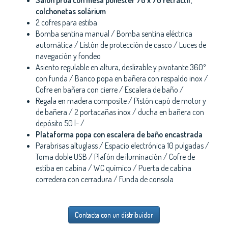
Salón proa con mesa poliéster 70 x 70 retráctil,
colchonetas solárium
2 cofres para estiba
Bomba sentina manual / Bomba sentina eléctrica
automática / Listón de protección de casco / Luces de
navegación y fondeo
Asiento regulable en altura, deslizable y pivotante 360º
con funda / Banco popa en bañera con respaldo inox /
Cofre en bañera con cierre / Escalera de baño /
Regala en madera composite / Pistón capó de motor y
de bañera / 2 portacañas inox / ducha en bañera con
depósito 50 l- /
Plataforma popa con escalera de baño encastrada
Parabrisas altuglass / Espacio electrónica 10 pulgadas /
Toma doble USB / Plafón de iluminación / Cofre de
estiba en cabina / WC químico / Puerta de cabina
corredera con cerradura / Funda de consola
Contacta con un distribuidor