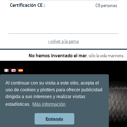
Certificación CE :
C9 personas
‹ volver a la gama
, sólo la vida marinera…
No hemos inventado el mar
|
|
Al continuar con su visita a este sitio, acepta el
Sitio por
Développement web, La Rochelle
uso de cookies y plotters para ofrecer publicidad
dirigida a sus intereses y realizar visitas
estadísticas.
Más información
Entiendo