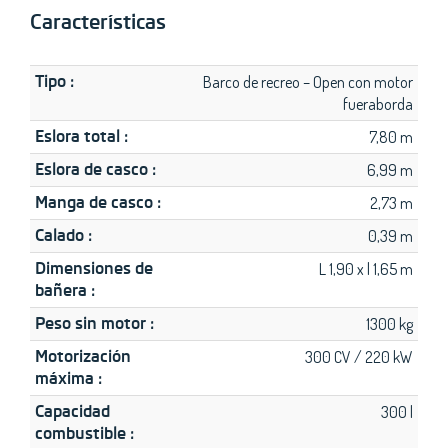
Características
Tipo :
Barco de recreo – Open con motor
fueraborda
Eslora total :
7,80 m
Eslora de casco :
6,99 m
Manga de casco :
2,73 m
Calado :
0,39 m
Dimensiones de
L 1,90 x l 1,65 m
bañera :
Peso sin motor :
1300 kg
Motorización
300 CV / 220 kW
máxima :
Capacidad
300 l
combustible :