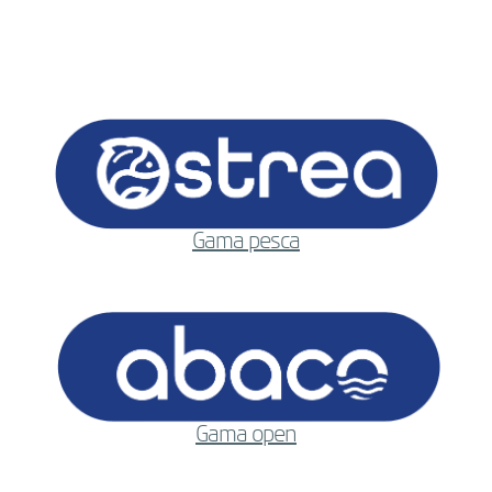
Gama pesca
Gama open