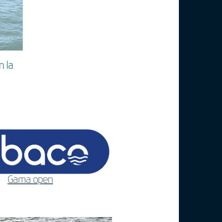
n la
Gama open