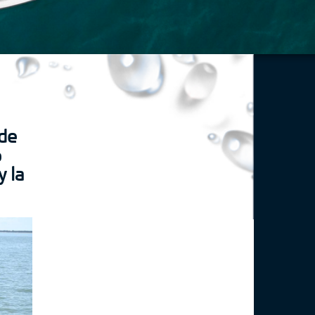
 de
o
y la