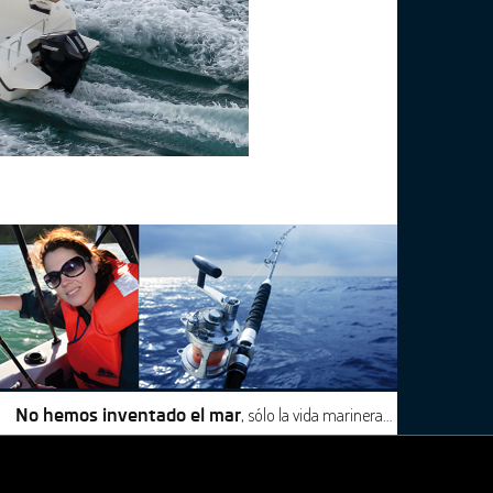
, sólo la vida marinera…
No hemos inventado el mar