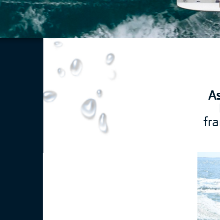
As
fr