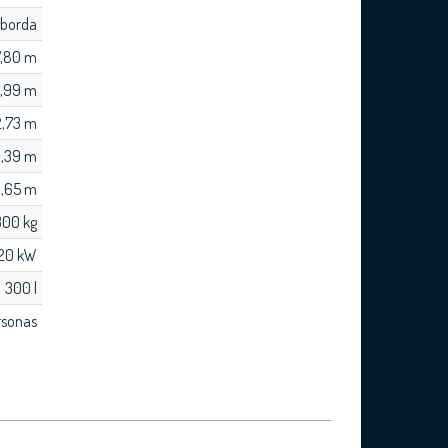
aborda
7,80 m
,99 m
2,73 m
,39 m
 1,65 m
300 kg
220 kW
300 l
rsonas