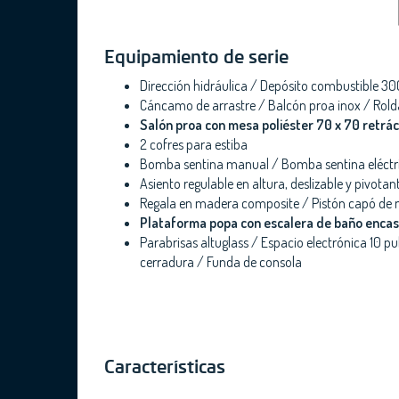
Equipamiento de serie
Dirección hidráulica / Depósito combustible 300
Cáncamo de arrastre / Balcón proa inox / Rol
Salón proa con mesa poliéster 70 x 70 retrác
2 cofres para estiba
Bomba sentina manual / Bomba sentina eléctri
Asiento regulable en altura, deslizable y pivot
Regala en madera composite / Pistón capó de m
Plataforma popa con escalera de baño enca
Parabrisas altuglass / Espacio electrónica 10 
cerradura / Funda de consola
Características