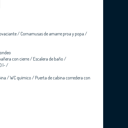
tovaciante / Cornamusas de amarre proa y popa /
fondeo
bañera con cierre / Escalera de baño /
 l- /
abina / WC químico / Puerta de cabina corredera con