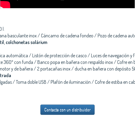
 l.
dana basculante inox / Cáncamo de cadena fondeo / Pozo de cadena au
til, colchonetas solárium
ca automática / Listón de protección de casco / Luces de navegación y 
ante 360º con funda / Banco popa en bañera con respaldo inox / Cofre en 
otor y de bañera / 2 portacañas inox / ducha en bañera con depósito 50
strada
pulgadas / Toma doble USB / Plafón de iluminación / Cofre de estiba en c
Contacta con un distribuidor