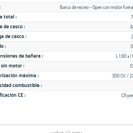
:
Barco de recreo – Open con motor fuer
a total :
a de casco :
6
a de casco :
o :
0
nsiones de bañera :
L 1,90 x l
 sin motor :
1
rización máxima :
300 CV / 
cidad combustible :
ficación CE :
C9 pe
‹ volver a la gama