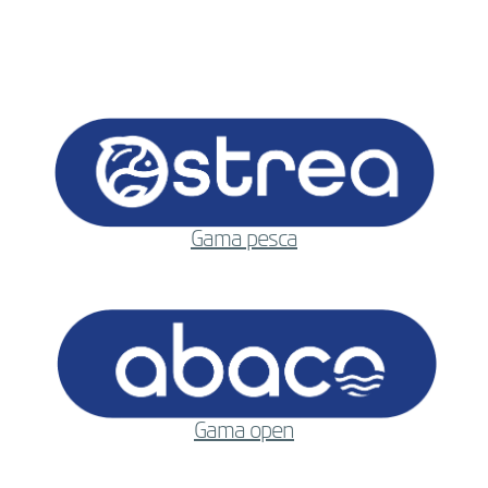
Gama pesca
Gama open