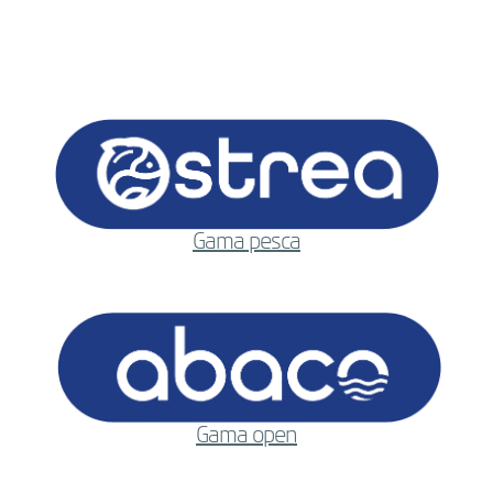
Gama pesca
Gama open