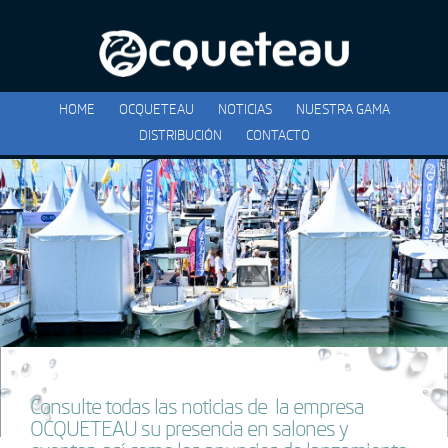
HOME
OCQUETEAU
NOTICIAS
NUESTRA GAMA
DISTRIBUCIÓN
CONTACTO
Consulte todas las noticias de la empresa
OCQUETEAU su presencia en salones y