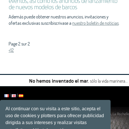
eventos, así como los anuncios de lanzamiento
de nuevos modelos de barcos
Además puede obtener nuestros anuncios, invitaciones y
ofertas exclusivas suscribiscrivase a
nuestro boletín de noticias
.
Page
2 sur 2
<
1
2
, sólo la vida marinera…
No hemos inventado el mar
|
|
Al continuar con su visita a este sitio, acepta el
Sitio por
Développement web, La Rochelle
uso de cookies y plotters para ofrecer publicidad
dirigida a sus intereses y realizar visitas