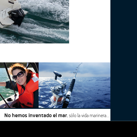
, sólo la vida marinera…
No hemos inventado el mar