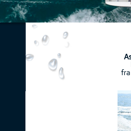
As
fr