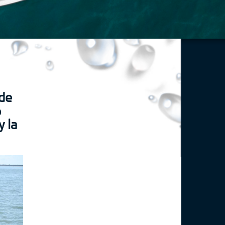
 de
o
y la