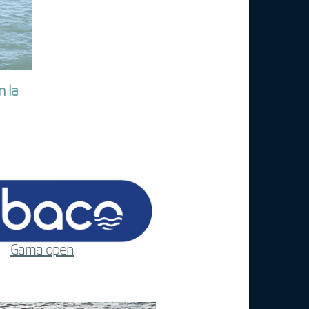
n la
Gama open